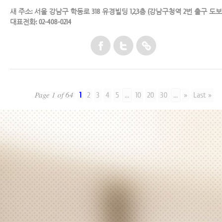
새 주소: 서울 강남구 학동로 318 유경빌딩 1,2,3층 (강남구청역 2번 출구 도보 
대표전화: 02-408-0214
Page 1 of 64
1
2
3
4
5
...
10
20
30
...
»
Last »