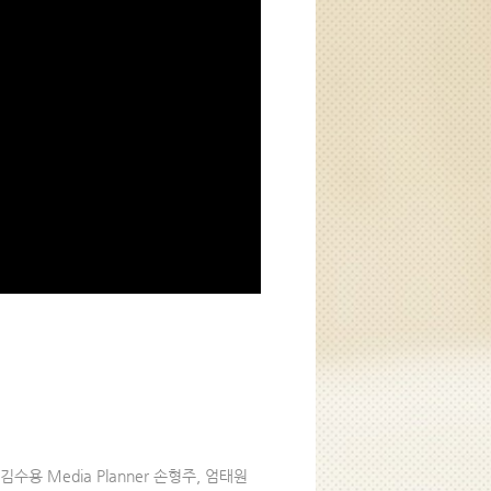
엽, 김수용 Media Planner 손형주, 엄태원