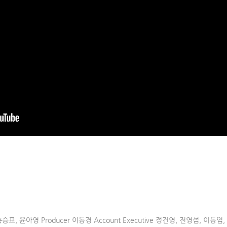
ter 홍승표, 윤아영 Producer 이동경 Account Executive 정건영, 전영섭, 이동