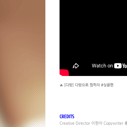
▲ [다방] 다방으로 찜하자 #싱글편
CREDITS
Creative Director 이현아 Copywri