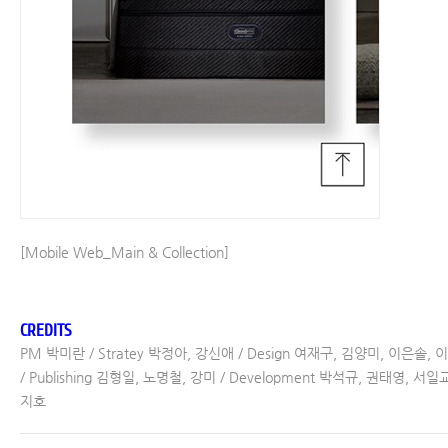
[Mobile Web_Main & Collection]
CREDITS
PM 박미란 / Stratey 박정아, 강신애 / Design 여재구, 김양미, 이은솔,
/ Publishing 김형일, 노명철, 강미 / Development 박석규, 권태영, 서일
지호