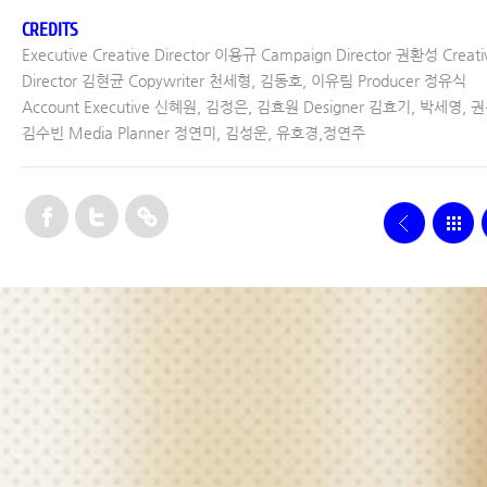
CREDITS
Executive Creative Director 이용규 Campaign Director 권환성 Creati
Director 김현균 Copywriter 천세형, 김동호, 이유림 Producer 정유식
Account Executive 신혜원, 김정은, 김효원 Designer 김효기, 박세영, 
김수빈 Media Planner 정연미, 김성운, 유호경,정연주