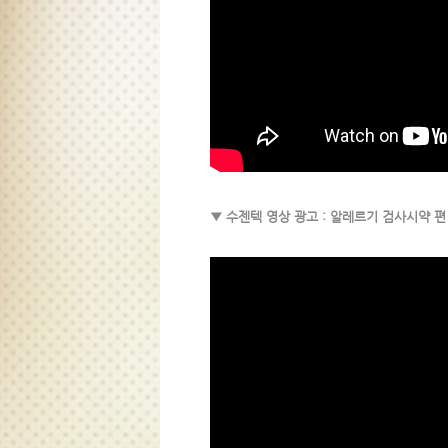
▼ 수젠텍 영상 광고 : 알레르기 검사시약 편