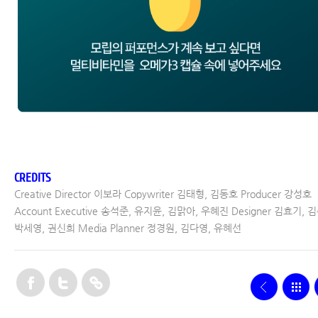
CREDITS
Creative Director 이보라 Copywriter 김태형, 김동호 Producer 강성호
Account Executive 송석준, 유지윤, 김맑아, 우혜진 Designer 김효기, 
박세영, 권신희 Media Planner 정경원, 김다영, 유혜선