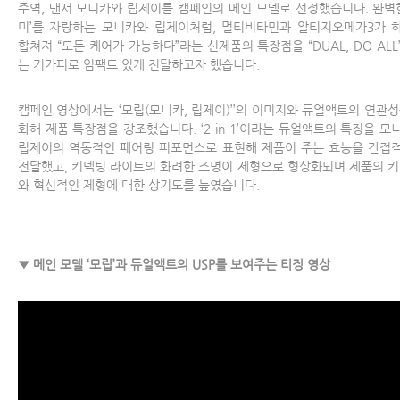
주역, 댄서 모니카와 립제이를 캠페인의 메인 모델로 선정했습니다. 완벽한
미’를 자랑하는 모니카와 립제이처럼, 멀티비타민과 알티지오메가3가 
합쳐져 “모든 케어가 가능하다”라는 신제품의 특장점을 “DUAL, DO ALL
는 키카피로 임팩트 있게 전달하고자 했습니다.
캠페인 영상에서는 ‘모립(모니카, 립제이)’’의 이미지와 듀얼액트의 연관성
화해 제품 특장점을 강조했습니다. ‘2 in 1’이라는 듀얼액트의 특징을 모
립제이의 역동적인 페어링 퍼포먼스로 표현해 제품이 주는 효능을 간접
전달했고, 키넥팅 라이트의 화려한 조명이 제형으로 형상화되며 제품의 키
와 혁신적인 제형에 대한 상기도를 높였습니다.
▼ 메인 모델 ‘모립’과 듀얼액트의 USP를 보여주는 티징 영상