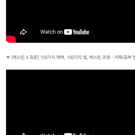
▼ [베스틴 X 최준] 100가지 매력, 100가지 빛, 베스틴 조명 – 카페/공부 