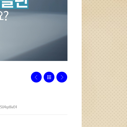
GzSU4qd6vE4