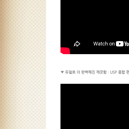
▼ 듀얼로 더 완벽해진 깨끗함 : USP 종합 