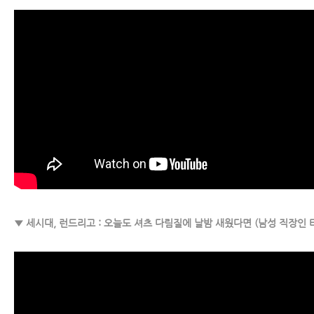
▼ 세시대, 런드리고 : 오늘도 셔츠 다림질에 날밤 새웠다면 (남성 직장인 