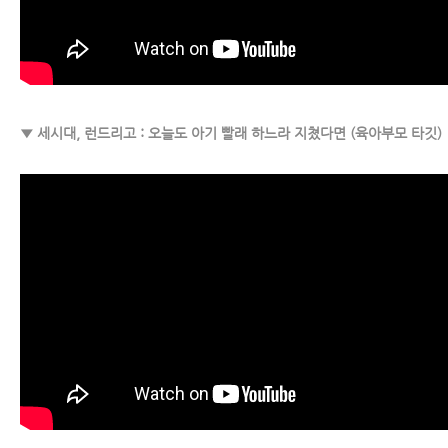
▼ 세시대, 런드리고 : 오늘도 아기 빨래 하느라 지쳤다면 (육아부모 타깃)