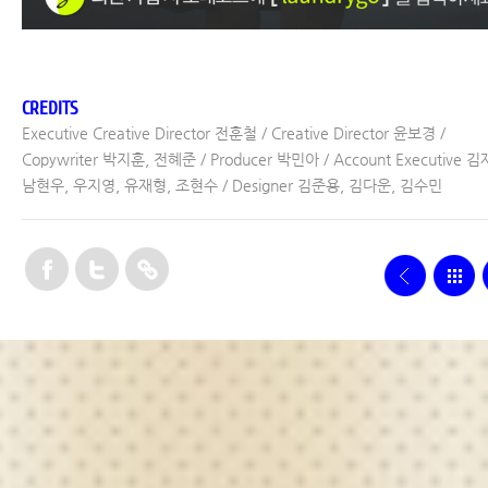
CREDITS
Executive Creative Director 전훈철 / Creative Director 윤보경 /
Copywriter 박지훈, 전혜준 / Producer 박민아 / Account Executive 김
남현우, 우지영, 유재형, 조현수 / Designer 김준용, 김다운, 김수민