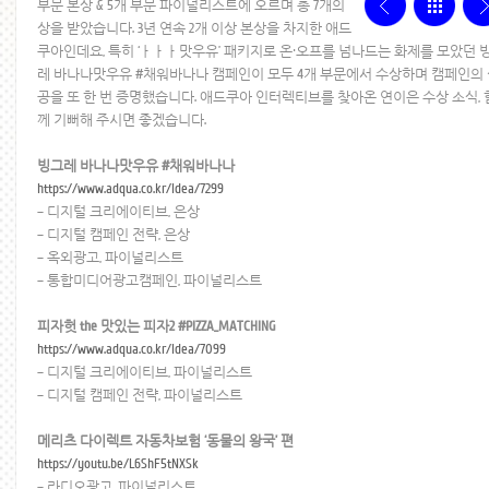
부문 본상 & 5개 부문 파이널리스트에 오르며 총 7개의
상을 받았습니다. 3년 연속 2개 이상 본상을 차지한 애드
쿠아인데요, 특히 ‘ㅏㅏㅏ맛우유’ 패키지로 온·오프를 넘나드는 화제를 모았던 
레 바나나맛우유 #채워바나나 캠페인이 모두 4개 부문에서 수상하며 캠페인의 
공을 또 한 번 증명했습니다. 애드쿠아 인터렉티브를 찾아온 연이은 수상 소식, 
께 기뻐해 주시면 좋겠습니다.
빙그레 바나나맛우유 #채워바나나
https://www.adqua.co.kr/idea/7299
– 디지털 크리에이티브, 은상
– 디지털 캠페인 전략, 은상
– 옥외광고, 파이널리스트
– 통합미디어광고캠페인, 파이널리스트
피자헛 the 맛있는 피자2 #PIZZA_MATCHING
https://www.adqua.co.kr/idea/7099
– 디지털 크리에이티브, 파이널리스트
– 디지털 캠페인 전략, 파이널리스트
메리츠 다이렉트 자동차보험 ‘동물의 왕국’ 편
https://youtu.be/L6ShF5tNXSk
– 라디오광고, 파이널리스트