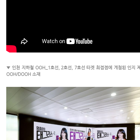
▼ 인천 지하철 OOH_1호선, 2호선, 7호선 타겟 최접점에 게첨된 인지 
OOH/DOOH 소재