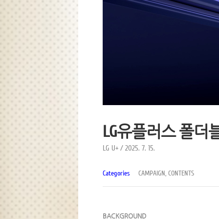
LG유플러스 폴더블
LG U+ / 2025. 7. 15.
Categories
CAMPAIGN, CONTENTS
BACKGROUND