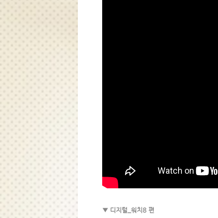
▼ 디지털_워치8 편