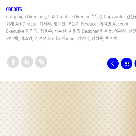
CREDITS
Campaign Director 김미라 Creative Director 주유경 Copywriter 김찬
희재 Art Director 최혜리, 정예진, 조윤지 Producer 이지연 Account
Executive 마기태, 정윤주, 배수현, 천희정 Designer 강현철, 이원진, 신
정다혜, 이소영, 김여선 Media Planner 정연미, 김성운, 박지혜