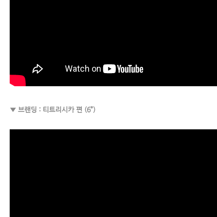
▼ 브랜딩 : 티트리시카 편 (6”)