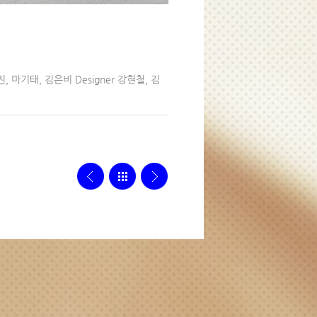
홍소진, 마기태, 김은비 Designer 강현철, 김