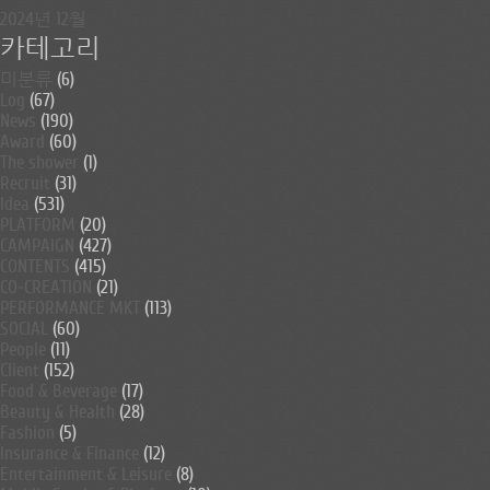
2024년 12월
카테고리
미분류
(6)
Log
(67)
News
(190)
Award
(60)
The shower
(1)
Recruit
(31)
Idea
(531)
PLATFORM
(20)
CAMPAIGN
(427)
CONTENTS
(415)
CO-CREATION
(21)
PERFORMANCE MKT
(113)
SOCIAL
(60)
People
(11)
Client
(152)
Food & Beverage
(17)
Beauty & Health
(28)
Fashion
(5)
Insurance & Finance
(12)
Entertainment & Leisure
(8)