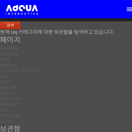
검
색:
현재 Log 카테고리에 대한 보관함을 탐색하고 있습니다.
페이지
clientview
Company
main
platform
개인정보 처리방침
rium
main
idea_test
intro
Contact Us
Main_old
ideas
Contact Us
Vision
보관함