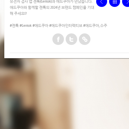
유전자 검사 앱 젠톡(Gentok)과 애드쿠아가 만났습니다.
애드쿠아와 함께할 젠톡의 2024년 브랜드 캠페인을 기대
해 주세요!?
#젠톡 #Gentok #애드쿠아 #애드쿠아인터렉티브 #애드쿠아_수주