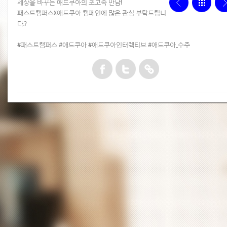
세상을 바꾸는 애드쿠아의 초고속 만남!
패스트캠퍼스X애드쿠아 캠페인에 많은 관심 부탁드립니
다.?
#패스트캠퍼스 #애드쿠아 #애드쿠아인터렉티브 #애드쿠아_수주