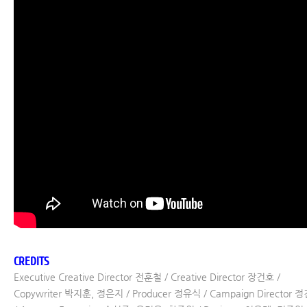
CREDITS
Executive Creative Director 전훈철 / Creative Director 장건호 /
Copywriter 박지훈, 정은지 / Producer 정유식 / Campaign Director 