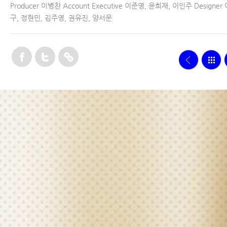
Producer 이병찬 Account Executive 이준영, 윤희재, 이인주 Designer
구, 정현민, 김주영, 권유진, 양서문