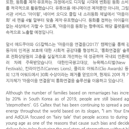
또한, 동화를 제작·유포하는 과정에서도 디지털 시대에 변화된 동화 소비
를 적극적으로 활용했습니다. 유튜브용 애니메이션 제작뿐만 아니라, 그림
서관 서비스 ‘아이윙’, 네이버 오디오 클립 내 소리동화 채널에서 ‘마음이
화’ 세 편을 4월 말부터 맞춤 제작·유포했습니다. 동화를 접하는 아이들이
없는 세상에서 자랄 수 있도록, ‘마음이음 동화’는 향후에도 해당 플랫폼에
속적으로 노출할 예정입니다.
앞서 애드쿠아와 GS칼텍스는 ‘마음이음 연결음(2017)’ 캠페인을 통해 
동자의 인격권 보호에 대한 사회적 공감대를 형성하고, ‘통화연결음’ 솔
로 전화상담원의 고충을 실질적으로 개선하는 데 성공하며 국내외 언론에
러 차례 주목받았습니다. 대한민국광고대상, 뉴욕페스티벌(New Y
Festivals), 칸라이언즈(Cannes Lions), 클리오 어워즈(Clio Awards) 
외 12개 어워드에서 30회 수상이라는 쾌거를 얻었으며, 현재도 20여 개 
지자체가 ‘마음이음 연결음’의 통화연결음 솔루션을 이용하고 있습니다.
Although the number of families based on remarriages has incr
by 20% in South Korea as of 2019, people are still biased ag
‘stepmothers’. GS Caltex that has been continuing to spread a pos
energy throughout the world based on its slogan, “I am Your En
and AdQUA focused on ‘fairy tale’ that people access to during 
young age as one of the reasons that cause such bias and decid
deliver fairy tales featuring the real story of stepmothers without b