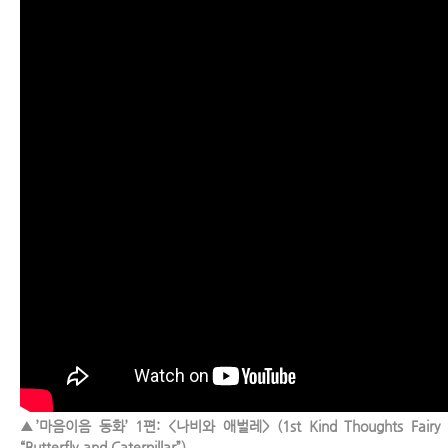
▲’마음이음 동화’ 1편: <나비와 애벌레> (1st Kind Thoughts Fairy T
“Butterfly and Caterpillar”)