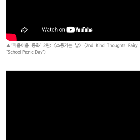
▲’마음이음 동화’ 2편: <소풍가는 날> (2nd Kind Thoughts Fairy T
“School Picnic Day”)