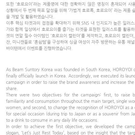
또한 ‘호로요이’라는 제품명에 대한 정확하지 않은 명칭이 혼재되어 사
상황에서 두 번째 목표 달성을 위해 ‘가법게 호로록, 호로요이’ 라는 제품 
을 개발 및 활용하였습니다.
이후 핵심 타겟과의 접점을 확대하기 위해 SNS 내 인지도가 높은 일러스
가와 함께 일상에서 호로요이를 즐기는 타겟을 표현한 일러스트를 활용하
겟의 연말 필수 아이템인 ‘호로요이 캘린더’를 제작하고, 호로요이 캘린더,
잔, 미니캔들로 ‘혼쉼템’을 구성하여 싱글 여성이 자주 방문하는 유통 채널
바이텐에서 이벤트를 진행하였습니다.
As Beam Suntory Korea was founded in South Korea, HOROYOI 
finally officially launch in Korea. Accordingly, we executed its laun
campaign in order to raise the brand awareness and increase th
share.
There were two objectives for the campaign: first, to raise 
familiarity and consumption throughout the main target, single wo
women, and second, to change the recognition of HOROYOI as a 
for special occasion (during trip to Japan or as a souvenir from J
to a drink to consume in any daily life occasions.
In order to achieve the first objective, we developed the cam
slogan, ‘Let’s Just Rest Today’, based on the insight that the targ