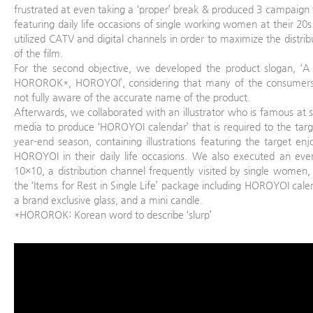
frustrated at even taking a ‘proper’ break & produced 3 campaign 
featuring daily life occasions of single working women at their 20
utilized CATV and digital channels in order to maximize the distrib
of the film.
For the second objective, we developed the product slogan, ‘A 
HOROROK*, HOROYOI’, considering that many of the consumers
not fully aware of the accurate name of the product.
Afterwards, we collaborated with an illustrator who is famous at s
media to produce ‘HOROYOI calendar’ that is required to the targ
year-end season, containing illustrations featuring the target enj
HOROYOI in their daily life occasions. We also executed an eve
10×10, a distribution channel frequently visited by single women,
the ‘Items for Rest in Single Life’ package including HOROYOI cale
a brand exclusive glass, and a mini candle.
*HOROROK: Korean word to describe ‘slurp’