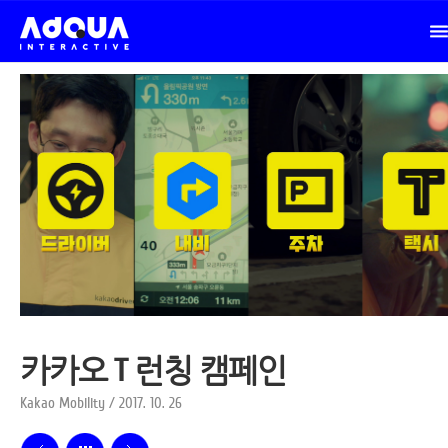
카카오 T 런칭 캠페인
Kakao Mobility / 2017. 10. 26