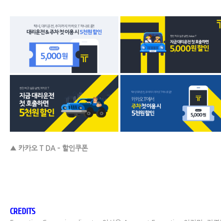
▲ 카카오 T DA – 할인쿠폰
CREDITS