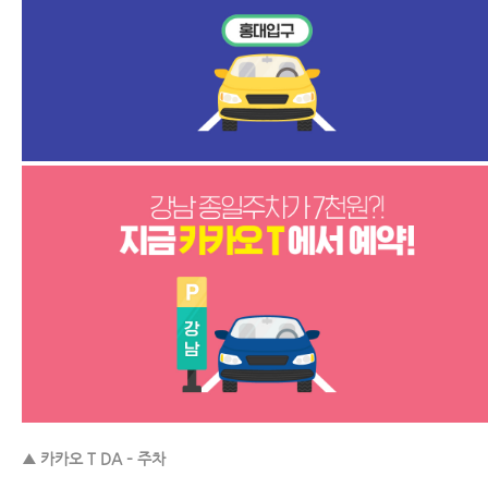
▲ 카카오 T DA – 주차