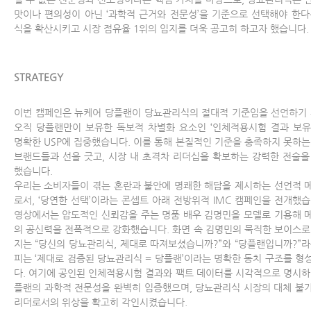
맛이나 편의성이 아닌 ‘과학적 근거와 전문성’을 기준으로 선택해야 한다
식을 확산시키고 시장 점유율 1위의 입지를 더욱 공고히 하고자 했습니다.
STRATEGY
이번 캠페인은 뉴케어 당플랜이 당뇨관리식의 절대적 기준임을 선언하기 
오직 당플랜만이 보유한 독보적 차별화 요소인 ‘인체적용시험 결과 보유
명확한 USP에 집중했습니다. 이를 통해 본질적인 기준을 충족하지 못하는
브랜드들과 선을 긋고, 시장 내 초격차 리더십을 확보하는 강력한 전술을
했습니다.
우리는 소비자들이 겪는 혼란과 불안에 명쾌한 해답을 제시하는 선언적 
로서, ‘당연한 선택’이라는 콘셉트 아래 전방위적 IMC 캠페인을 전개했습
영상에서는 압도적인 신뢰감을 주는 명품 배우 김명민을 모델로 기용해 
의 공신력을 전폭적으로 강화했습니다. 화면 속 김명민의 묵직한 보이스로
지는 “당신의 당뇨관리식, 제대로 따져보셨습니까?”와 “당플랜입니까?”라
피는 ‘제대로 검증된 당뇨관리식 = 당플랜’이라는 명확한 동치 구조를 형
다. 여기에 공인된 인체적용시험 결과와 팩트 데이터를 시각적으로 명시하
플랜의 과학적 전문성을 완벽히 입증했으며, 당뇨관리식 시장의 대체 불
리더로서의 위상을 확고히 각인시켰습니다.