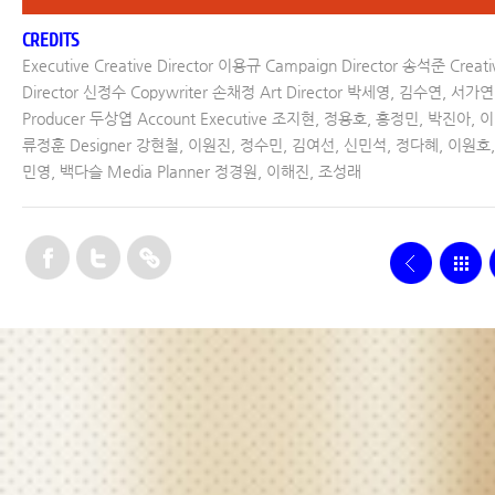
CREDITS
Executive Creative Director 이용규 Campaign Director 송석준 Creati
Director 신정수 Copywriter 손채정 Art Director 박세영, 김수연, 서가연
Producer 두상엽 Account Executive 조지현, 정용호, 홍정민, 박진아, 
류정훈 Designer 강현철, 이원진, 정수민, 김여선, 신민석, 정다혜, 이원호,
민영, 백다슬 Media Planner 정경원, 이해진, 조성래