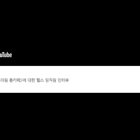
웰스더원 홈카페>에 대한 웰스 임직원 인터뷰